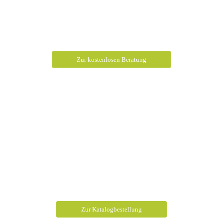
Unverbindliche und kostenfreie Beratung
Zur kostenlosen Beratung
Kostenlosen Katalog bestellen
Zur Katalogbestellung