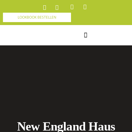
LOOKBOOK BESTELLEN
MEISTERWERK HAUS SCHWEIZ
New England Haus